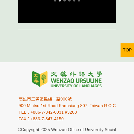
TOP
高雄市三民區民族一路900號
900 Mintsu 1st Road Kaohsiung 807, Taiwan R.O.C
TEL：+886-7-342-6031 #3208
FAX：+886-7-347-4150
©Copyright 2025 Wenzao Office of University Social