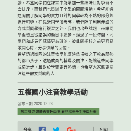
戲，希望同學們在課堂中能增加一些趣味且對學習不
會排斥，而我們也舉辦了小型的闖關活動，希望能透
過闖關了解同學的實力且針對同學較為不熟的部分趣
進行輔導。在靠近同學段考時，我們除了利用伴讀的
方式幫同學進行複習之外，我們也出些試題，來讓同
學複習且從錯誤的題目中進步。經過了一段時間，同
學們和成員們感情更為融洽，彼此間相較之前更容易
敞開心房，分享快樂的回憶。
希望透過團隊的注音教學能讓這些項較之下較為弱勢
的都市孩子，透過成員的輔導及關注，能讓這些同學
成績進步，且對於學習更有熱情，也希望大家能更關
注這些需要幫助的人。
五權國小注音教學活動
發布日期 2020-12-28
第二期-新媒體暨管理學院-看見需要千手扶學計畫
分享
列印