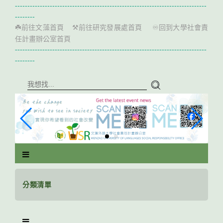
跳
-----------------------------------------------------------------------------
到
--------
主
前往文藻首頁
前往研究發展處首頁
回到大學社會責
☘️
⚒️
♾️
要
任計畫辦公室首頁
內
-----------------------------------------------------------------------------
容
--------
區
塊
分類清單