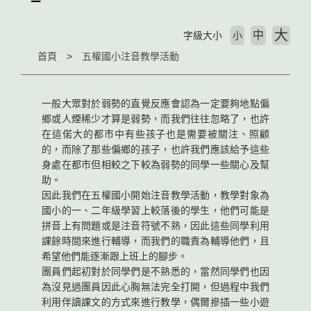
大
中
字級大小
小
首頁
五權國小注音教學活動
一般大眾對於弱勢的直覺反應會認為一定要夠地點偏
鄉或人煙稀少才算是弱勢，而我們往往忽略了，也許
在這偌大的都市中有些孩子也是需要被關注、照顧
的，而除了那些偏鄉的孩子，也許我們應該給予這些
身處在都市但相較之下較為弱勢的同學一些關心及幫
助。
因此我們在五權國小開始注音教學活動，教學對象為
國小的一、二年級學習上較落後的學生，他們可能是
拼音上有問題或是注音符號不熟，因此這些同學利用
課餘時間來進行輔導，而我們的職責為輔導他們，且
希望他們能逐漸跟上班上的腳步。
團員們起初對於同學們是不熟悉的，當然同學們也因
為沒見過團員因此心胸無法完全打開，但過程中我們
利用伴讀課文的方式來進行教學，偶爾摻插一些小遊