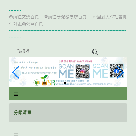
跳
-----------------------------------------------------------------------------
到
--------
主
前往文藻首頁
前往研究發展處首頁
回到大學社會責
☘️
⚒️
♾️
要
任計畫辦公室首頁
內
-----------------------------------------------------------------------------
容
--------
區
塊
分類清單