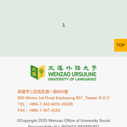
1
TOP
高雄市三民區民族一路900號
900 Mintsu 1st Road Kaohsiung 807, Taiwan R.O.C
TEL：+886-7-342-6031 #3208
FAX：+886-7-347-4150
©Copyright 2025 Wenzao Office of University Social
Responsibility ALL RIGHTS RESERVED