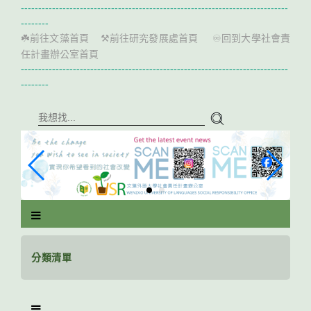
跳
-----------------------------------------------------------------------------
到
--------
主
前往文藻首頁
前往研究發展處首頁
回到大學社會責
☘️
⚒️
♾️
要
任計畫辦公室首頁
內
-----------------------------------------------------------------------------
容
--------
區
塊
分類清單