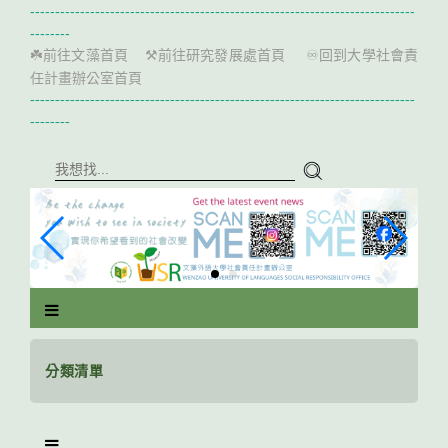
跳
-----------------------------------------------------------------------------
到
--------
主
前往文藻首頁
前往研究發展處首頁
回到大學社會責
☘️
⚒️
♾️
要
任計畫辦公室首頁
內
-----------------------------------------------------------------------------
容
--------
區
塊
分類清單