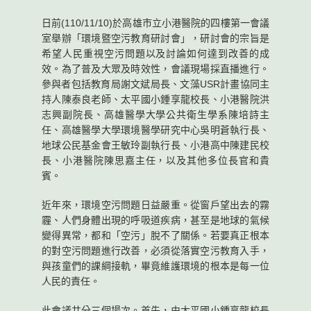
日前(110/11/10)於高雄市立小港醫院的四樓第一會議
室舉辦「環境暨空污教育研討會」，研討會的宗旨是
希望人民重視空污問題以及討論如何達到改善的成
效。為了普及大眾及時效性，會議現場採直播進行。
參與者包括教育局謝文斌局長、文藻USR計畫協同主
持人陳泰良老師、太平國小鍾享龍校長、小港醫院洪
志興副院長、高雄醫學大學公共衛生學系陳培詩主
任、高雄醫學大學環境醫學研究中心吳明蒼執行長、
地球公民基金會王敏玲副執行長、小港高中陳建民校
長、小港醫院陳思嘉主任，以及其他多位長官和貴
賓。
近年來，環境空污問題日益嚴重。從窗戶望出去的霧
霾、人們身體出現的呼吸道疾病，甚至是地球的氣候
變得異常，都和「空污」脫不了關係。若要真正根本
的對空污問題進行改善，必須從落實空污教育入手，
與孩童們的課綱接軌，畢竟維護環境的根本是每一位
人民的責任。
此會議共分三個場次。首先，由太平國小鍾享龍校長