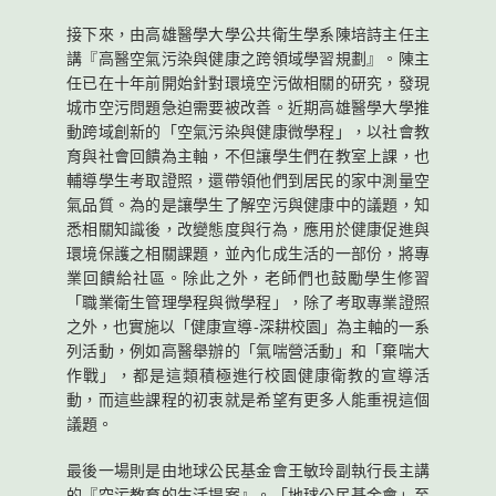
接下來，由高雄醫學大學公共衛生學系陳培詩主任主
講『高醫空氣污染與健康之跨領域學習規劃』。陳主
任已在十年前開始針對環境空污做相關的研究，發現
城市空污問題急迫需要被改善。近期高雄醫學大學推
動跨域創新的「空氣污染與健康微學程」，以社會教
育與社會回饋為主軸，不但讓學生們在教室上課，也
輔導學生考取證照，還帶領他們到居民的家中測量空
氣品質。為的是讓學生了解空污與健康中的議題，知
悉相關知識後，改變態度與行為，應用於健康促進與
環境保護之相關課題，並內化成生活的一部份，將專
業回饋給社區。除此之外，老師們也鼓勵學生修習
「職業衛生管理學程與微學程」，除了考取專業證照
之外，也實施以「健康宣導-深耕校園」為主軸的一系
列活動，例如高醫舉辦的「氣喘營活動」和「棄喘大
作戰」，都是這類積極進行校園健康衛教的宣導活
動，而這些課程的初衷就是希望有更多人能重視這個
議題。
最後一場則是由地球公民基金會王敏玲副執行長主講
的『空污教育的生活提案』。「地球公民基金會」至