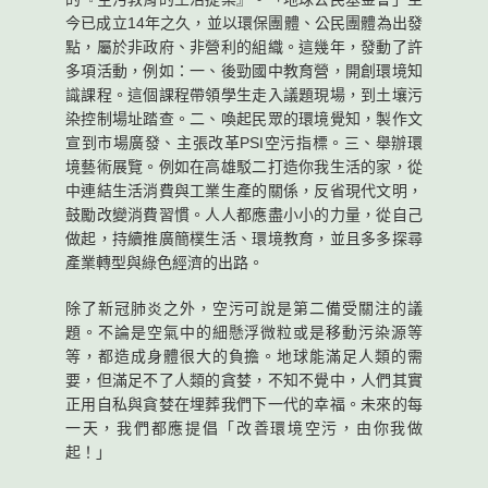
今已成立14年之久，並以環保團體、公民團體為出發
點，屬於非政府、非營利的組織。這幾年，發動了許
多項活動，例如：一、後勁國中教育營，開創環境知
識課程。這個課程帶領學生走入議題現場，到土壤污
染控制場址踏查。二、喚起民眾的環境覺知，製作文
宣到市場廣發、主張改革PSI空污指標。三、舉辦環
境藝術展覽。例如在高雄駁二打造你我生活的家，從
中連結生活消費與工業生產的關係，反省現代文明，
鼓勵改變消費習慣。人人都應盡小小的力量，從自己
做起，持續推廣簡樸生活、環境教育，並且多多探尋
產業轉型與綠色經濟的出路。
除了新冠肺炎之外，空污可說是第二備受關注的議
題。不論是空氣中的細懸浮微粒或是移動污染源等
等，都造成身體很大的負擔。地球能滿足人類的需
要，但滿足不了人類的貪婪，不知不覺中，人們其實
正用自私與貪婪在埋葬我們下一代的幸福。未來的每
一天，我們都應提倡「改善環境空污，由你我做
起！」