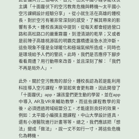
主講「十面霾伏下的空污教育危機與轉機～太平國小
空污課綱設計經驗分享」。從小就生活在高雄的鍾校
長，對於空污有著非常深刻的感受，了解其帶來的影
響有多大。鍾校長演說中提到，從每天都會經過營口
路和高松路口的嚴重霧霾，到澄清湖的乾旱；又或者
是前陣子高雄桃源區的明霸克露橋遭湍急水流沖斷。
這些現象不僅是全球暖化和極端氣候所造成，同時也
是環境給予人們的警訊。此時，我們是否應停下腳步
看看周遭？用行動帶來改善，並且深刻了解：「我們
不再是局外人」。
此外，關於空污教育的部分，鍾校長認為若是能利用
科技導入空污課程，學習起來會更有趣，因此開發了
「十面霾伏」app，讓孩童們更生動的學習，並在app
中導入 AR及VR來輔助教學，而這些課程教學的背
後，必須透過跨域結盟分工，才能達到良好的效果。
例如：太平國小編撰主題課程，中山大學設計道具，
還有小港醫院進行計畫等等。總之，我們應該把「想
法」變成「做法」，說一丈不如行一寸，將這些危機
化為轉機。