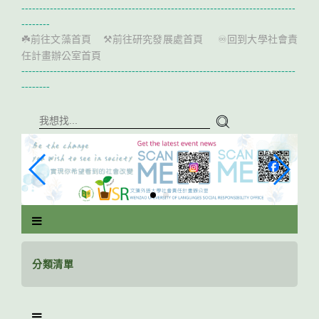
跳
-----------------------------------------------------------------------------
到
--------
主
前往文藻首頁
前往研究發展處首頁
回到大學社會責
☘️
⚒️
♾️
要
任計畫辦公室首頁
內
-----------------------------------------------------------------------------
容
--------
區
塊
分類清單