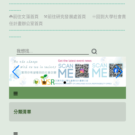
跳
-----------------------------------------------------------------------------
到
--------
主
前往文藻首頁
前往研究發展處首頁
回到大學社會責
☘️
⚒️
♾️
要
任計畫辦公室首頁
內
-----------------------------------------------------------------------------
容
--------
區
塊
分類清單