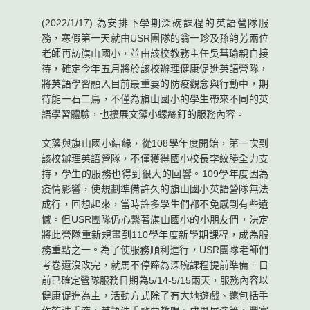
(2022/1/17) 為安排下學期深碗課程的英語營隊服
務，寒假第一天就由USR團隊的翁一珍及孫韵芳兩位
老師再訪旗山國小，並由該校教務主任吳彗瑜親自接
待，確定今年五月將於該校辦理健康促進英語營隊，
將英語學習融入目前最重要的防疫觀念與行動中，期
待能一石二鳥，不僅為旗山國小的學生帶來不同的英
語學習體驗，也擴展文藻小螺絲釘的服務內容。
文藻與旗山國小結緣，從108學年度開始，第一次到
該校辦理英語營隊，不僅獲得國小校長李紋勝全力支
持，學生的服務也得到很大的回響。109學年度因為
疫情影響，使規劃準備許久的旗山國小英語營隊無法
成行，回想起來，當時許多學生們都不免感到有些遺
憾。但USR團隊仍心繫著旗山國小的小朋友們，決定
將此營隊重新規畫到110學年度新學期課程，成為服
務重點之一。為了使服務順利進行，USR團隊老師們
考卷還沒改完，就馬不停蹄為深碗課程提前準備。目
前已確定營隊服務日期為5/14-5/15兩天，服務內容以
健康促進為主，活動方式除了有大地遊戲、還包括手