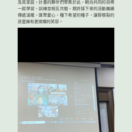
及其家庭，計畫的夥伴們聚集於此，朝向共同的目標
一起學習、訓練並相互共勉，期許接下來的活動繼續
傳遞溫暖、匯聚愛心，種下希望的種子，讓唇顎裂的
孩童擁有更燦爛的笑容。