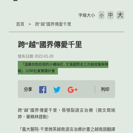
大
中
字級大小
小
首頁
跨“越”國界傳愛千里
跨“越”國界傳愛千里
發布日期 2022-01-20
「溫暖白色巨塔的小螺絲釘- 文藻國際志工共創就醫無障
礙」 USR社會實踐計畫
分享
列印
跨“越”國界傳愛千里，唇顎裂語言治療（撰文周琬
婷，審稿林建勳）
「義大醫院-千里微笑越南語言治療計畫之越南語翻譯