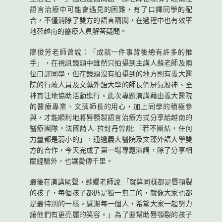
語言治療中可能會遇見的困難，有了口譯同學的配
合，不僅消除了雙方的語言隔閡，在過程中也有效率
地替越南的醫療人員解答疑問。
廖俊芳老師曾說：「成就一件事背後總有許多的推
手」，在視訊鏡頭中雖然只拍攝到主講人蘇老師及兩
位口譯同學，但在鏡頭沒有拍攝到的地方則有義大醫
院的行政人員及文藻外語大學的師長們屏氣凝神、全
神貫注地協助活動進行。此次專題演講藉由義大醫院
的醫療專業、文藻師長的用心，加上同學的積極參
與，才能順利地將唇顎裂語言治療方式分享給越南的
醫療團隊。法國詩人-拉封丹曾說:「若不團結，任何
力量都是弱小的」，通過義大醫院及文藻外語大學雙
方的合作，今天完成了第一場專題演講，除了分享相
關經驗外，也讓愛傳千里。
最後在演講尾聲，蘇嫺老師說:「就算同樣都是唇顎裂
的孩子，每個孩子都仍是獨一無二的，就像大家也都
是最特別的一樣。感謝每一個人，希望大家一起努力
讓他們有更亮麗的笑容。」為了要幫助唇顎裂的孩子