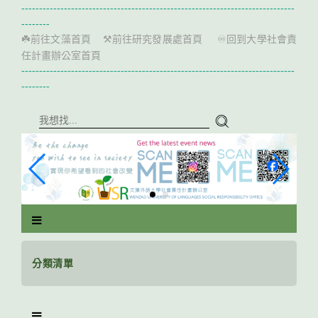
跳
-----------------------------------------------------------------------------
到
--------
主
前往文藻首頁
前往研究發展處首頁
回到大學社會責
☘️
⚒️
♾️
要
任計畫辦公室首頁
內
-----------------------------------------------------------------------------
容
--------
區
塊
分類清單