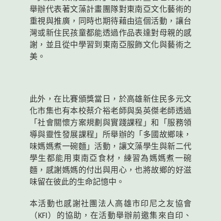
舉辦代表著文藻計畫團隊對東南亞文化藝術的
重視與推廣，同時也期待藉由這個活動，讓台
灣或新住民孩童都能透過作品表達對母親的感
謝，並且從中學習到東南亞服飾文化與藝術之
美。
此外，在比賽頒獎當日，於高雄新住民多元文
化市集也有本校蔡介裕老師與吳英傑老師透過
「社會關懷方案規劃與實踐課程」和「服務領
導與靈性發展課程」所舉辦的「多國故鄉味，
味媽媽煮一碗麵」活動，讓文藻學生與新二代
學生都能用東南亞食材，練習為媽媽煮一碗
麵，感謝媽媽的付出與用心，也將故鄉的好滋
味留在彼此的生命記憶中。
本活動也感謝社團法人高雄市印尼之友協會
（
KFI
）
的協助，在活動舉辦前邀集來自印、