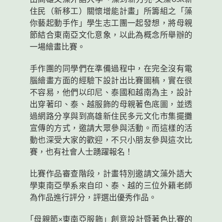
由高雄文藻外語大學「藻到新力亮-文藻USR新
住民（新移工）關懷增能計畫」所籌組之「藻
你藝起動手作」學生志工團一起發想，將母親
節結合東南亞文化意象，以此為概念所舉辦的
一場繪畫比賽。
手作團的同學們在準備過程中，在完全沒有電
腦繪畫方面的經驗下設計出比賽圖稿，實在很
不容易，他們以印尼、泰國和越南為主，設計
出穿著印、泰、
越服飾的
母親著色底圖，並透
過網路分享與到高雄新住民多元文化市集擺攤
宣傳的方式，邀請大眾參與活動。而這樣的活
動也深受大家的歡迎，不只小朋友參與這次比
賽，也有社會人士踴躍報名！
比賽作品審查階段，計畫特別邀請文藻外語大
學東南亞學系來自印、泰、越的三位外籍老師
為作品進行評分，評選出優秀作品。
｢母親節×東南亞服飾」創意設計暨著色比賽的