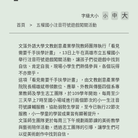
大
中
字級大小
小
首頁
五權國小注音符號遊戲闖關活動
文藻外語大學文教創意產業學院教師團隊執行「看見
需要千手扶學計畫」，13日上午在高雄市立五權國小
舉行注音符號遊戲闖關活動，讓孩子們從遊戲中找到
自信、肯定自我，現場小學生們熱情參與，各個玩得
不亦樂乎。
這項「看見需要千手扶學計畫」，由文教創意產業學
院院長楊雄斌帶領數位、應華、外教與傳藝四個系專
業教師及學生志工團隊，於109學年開始，每周至少
三天早上7時至國小場域進行兩個節次的小一生注音
符號課輔服務，協助弱勢生學習，至今已執行22節次
服務，小一學童的學習成果皆有顯著提升。
文藻師生團隊更於每周三下午規劃兩節課的美術教學
與藝術陪伴活動，透過志工團隊的引導，讓學生們可
以從美術創作中找到自信。