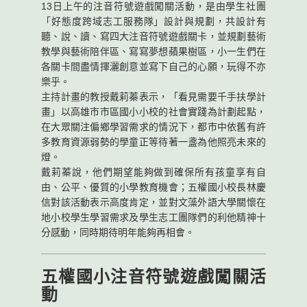
13日上午的注音符號遊戲闖關活動，是由學生社團
「好態度跨域志工服務隊」設計與規劃，共設計有
聽、說、讀、寫四大注音符號遊戲關卡，並規劃藝術
教學與藝術陪伴區、寫寫夢想蘋果樹區，小一生們在
各關卡間盡情揮灑創意並寫下自己的心願，玩得不亦
樂乎。
主持計畫的教授戴莉蓁表示，「看見需要千手扶學計
畫」以高雄市市區國小小校的社會實踐為計劃起點，
在大眾關注偏鄉學習需求的情況下，都市中依舊有許
多教育資源弱勢的學童正等待著一盞為他照亮未來的
燈。
戴莉蓁說，他們期望能夠做到確保所有孩童享有自
由、公平、優質的小學教育機會；五權國小校長林慶
信對該活動表示高度肯定，並對文藻外語大學關懷在
地小校學生學習需求及學生志工團隊們的利他精神十
分感動，同時期待明年能夠再相會。
五權國小注音符號遊戲闖關活
動