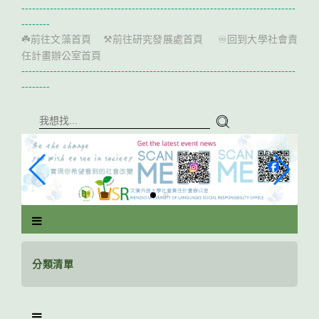
跳
-----------------------------------------------------------------------------
到
--------
主
前往文藻首頁
前往研究發展處首頁
回到大學社會責
☘️
⚒️
♾️
要
任計畫辦公室首頁
內
-----------------------------------------------------------------------------
容
--------
區
塊
分類清單