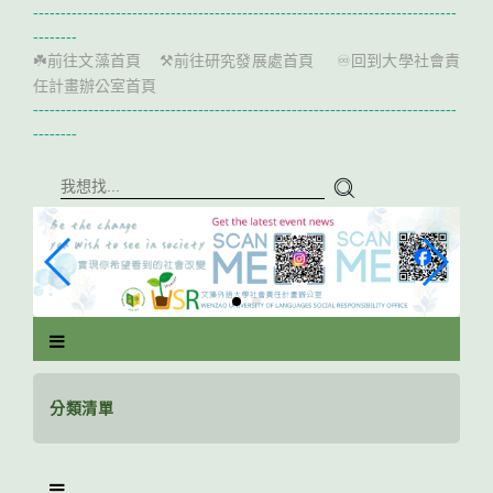
跳
-----------------------------------------------------------------------------
到
--------
主
前往文藻首頁
前往研究發展處首頁
回到大學社會責
☘️
⚒️
♾️
要
任計畫辦公室首頁
內
-----------------------------------------------------------------------------
容
--------
區
塊
分類清單