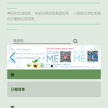
跳
-----------------------------------------------------------------------------
到
--------
主
前往文藻首頁
前往研究發展處首頁
回到大學社會責
☘️
⚒️
♾️
要
任計畫辦公室首頁
內
-----------------------------------------------------------------------------
容
--------
區
塊
分類清單