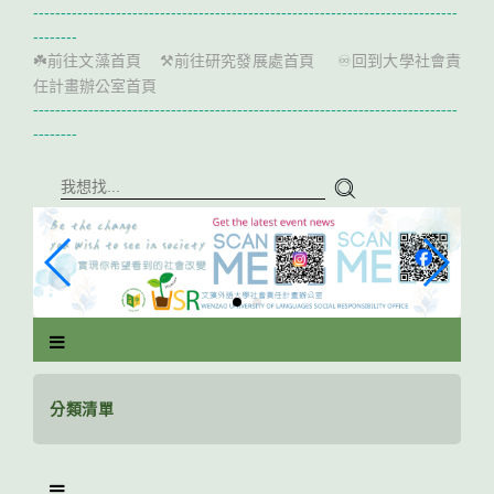
跳
-----------------------------------------------------------------------------
到
--------
主
前往文藻首頁
前往研究發展處首頁
回到大學社會責
☘️
⚒️
♾️
要
任計畫辦公室首頁
內
-----------------------------------------------------------------------------
容
--------
區
塊
分類清單