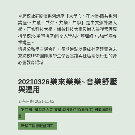
-
-
＊跨校社群關懷系列講座【大學心、在地情-四共系列
講座~~共融、共榮、共樂、共學】是由文藻外語大
學、正修科技大學、輔英科技大學及樹人醫護管理專
科學校(依筆畫排序)四間大學共同辦理的，共計9場專
業講座。
透過公私學三邊合作，長期蹲點以促成社區建置為未
來跨校USR團隊級學生學習實踐與社區關懷行動的身
心靈教育場域。
20210326樂來樂樂~音樂舒壓
與運用
發布日期 2021-11-02
第二期 - 藻到新力亮-文藻USR新住民(新移工) 關懷增能計
畫
新移工關懷服務列車