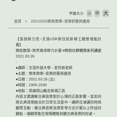
大
中
字級大小
小
首頁
20210326樂來樂樂~音樂舒壓與運用
【藻到新力亮~文藻USR新住民新移工關懷增能計
畫】
開枝散葉~跨界異境移力計畫
#跨校社群關懷系列講座
2021.03.26
-
●講師：文藻外語大學 - 宮芳辰老師
●主題：樂來樂樂~音樂舒壓與運用
●日期：2021.03.26 (五)
●時間：1900-2030
●地點：高雄岡山勵志新城乙區
內容主要講解古典音樂對於心理的正面影響，並如何
將古典音樂融合於日常生活當中。講師在演講同時與
觀眾互動、播古典音樂及問答等方式示範以上所述的
觀點，讓觀眾能在現場體驗到聽古典音樂的好處。