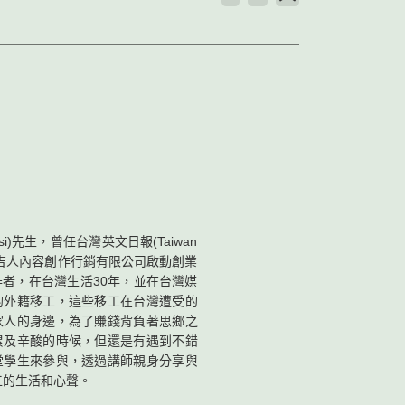
si)先生，曾任台灣英文日報(Taiwan
是吉人內容創作行銷有限公司啟動創業
者，在台灣生活30年，並在台灣媒
的外籍移工，這些移工在台灣遭受的
家人的身邊，為了賺錢背負著思鄉之
累及辛酸的時候，但還是有遇到不錯
堂學生來參與，透過講師親身分享與
工的生活和心聲。