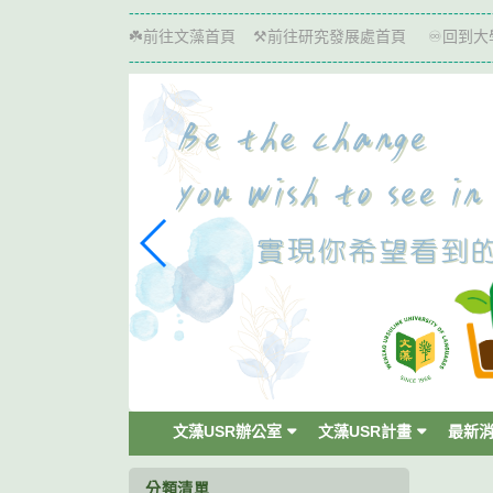
跳
------------------------------------------------------------------
到
前往文藻首頁
前往研究發展處首頁
回到大
☘️
⚒️
♾️
主
------------------------------------------------------------------
要
內
容
區
塊
文藻USR辦公室
文藻USR計畫
最新
分類清單