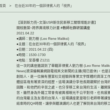
首頁
在台近30年的一個菲律賓人的「視界」
【藻到新力亮~文藻USR新住民新移工關懷增能計畫】
開枝散葉~跨界異境移力計畫
#教師社群研習講座
2021.04.22
●講師：劉力樹 (Leo Rene Maliksi)
●主題：在台近30年的一個菲律賓人的「視界」
●日期：2021.04.22 (四)
●時間：1530-1730
●地點：至善樓 Z1211
這一次的講座邀請到了華籍菲律賓人劉力樹 (Leo Rene Malik
News)資深編輯兼網路電視英文新聞的主播(現已退休)，也
創始人，是一位擁有豐富社交經驗與專業文字媒體的資深工作
體這區塊有著資深的經歷。這場演講分享他長期觀察於台灣
困難，和他們的辛苦之處。也分享移工來台灣的生活，離開
苦，雖然身為外籍工常會有被異樣眼光不公平對待，也有疲
的台灣雇主及友善的台灣人。這場講座更是吸引老師帶著課
結束時的QA時間，讓參與聽演講的人也更了解到來台灣的移