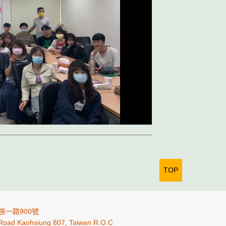
TOP
族一路900號
 Road Kaohsiung 807, Taiwan R.O.C