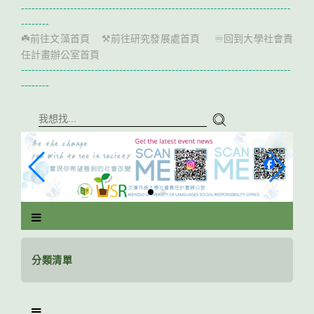
跳
-----------------------------------------------------------------------------
到
--------
主
前往文藻首頁
前往研究發展處首頁
回到大學社會責
☘️
⚒️
♾️
要
任計畫辦公室首頁
內
-----------------------------------------------------------------------------
容
--------
區
塊
分類清單