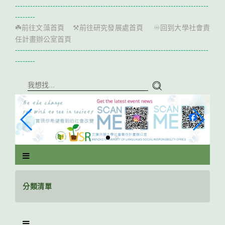
跳
-----------------------------------------------------------------------------
到
--------
主
前往文藻首頁
前往研究發展處首頁
回到大學社會責
☘️
⚒️
♾️
要
任計畫辦公室首頁
內
-----------------------------------------------------------------------------
容
--------
區
塊
分類清單