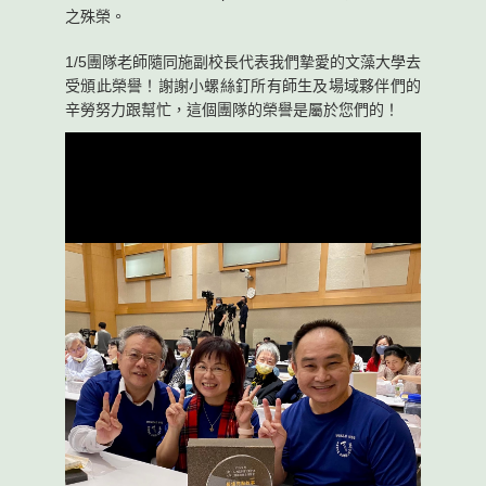
之殊榮。
1/5團隊老師隨同施副校長代表我們摯愛的文藻大學去
受頒此榮譽！謝謝小螺絲釘所有師生及場域夥伴們的
辛勞努力跟幫忙，這個團隊的榮譽是屬於您們的！