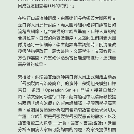
同成就這個意義非凡的時刻。」
在進行口譯演練環節，由蘇嫺組長帶領義大團隊與文
藻口譯人員進行討論，義大團隊細心確認口譯當日的
流程與細節，包含設備的介紹與準備、口譯人員的配
合與位置、口譯的內容及順序。文藻師生們與義大團
隊溝通每一個細節，學生翻譯專業詞彙時，阮清廉教
授適時指導改正，義大醫院、文藻學生、文藻教授三
方合作無間，希望確保活動當日能流暢進行，達到最
高品質的成果。
緊接著，蘇嫺語言治療師與口譯人員正式開始主題為
「唇顎裂語言治療簡介」的演練，蘇嫺組長模擬口譯
當日，邀請「Operation Smile」開場，接著自我介
紹，請文藻同學進行口譯，翻譯過程中阮清廉教授提
供兩個「語言治療」的越南語翻譯，提醒同學提高音
量，蘇嫺組長透過分析越南唇顎裂語言治療現況切入
主題，介紹什麼是唇顎裂與唇顎裂患者的需求，以及
語言治療三大範疇──進食、語言、言語(說話)，進而
分析五個病人家屬可能詢問的問題，為家長提供相關