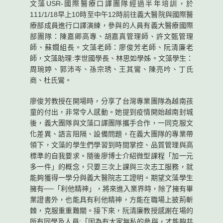
文藻USR-國際醫療口譯團隊經過半年培訓，於
111/1/18早上10時至中午12時前往義大醫院與國際醫
療部成員進行口譯演練，參與的人員有義大醫療國際
部團隊：陳嘉卿高專、胡嘉真管理師、許文甄管理
師、蘇嫺組長。文藻老師：廖俊芳老師、阮清廉老
師，文藻助理:李世國學長、林思如學姊。文藻學生：
周琬婷、郭沛岑、孫宗琇、王其鸞、陳亮吟、丁氏
商、杜氏鸞。
廖俊芳教授在開場時，分享了台灣專業團隊為越南孩
童的付出，非常令人感動。她提到疫情開始越南封城
後，義大團隊與文藻口譯團隊攜手合作，一同克服文
化差異、語言阻隔、設備問題，在義大團隊的專業帶
領下，文藻的學生們學習到時間掌控、品質管理與高
標準的自我要求。隨後廖博士介紹微型課程「加一元
多一件」的概念，只要三次上課與三次志工服務，就
能夠獲得一學分與義大醫院志工證明。期望文藻學生
擁有──「利他精神」，將來進入業界時，除了擁有畢
業證書外，也能具有利他精神，方能在職場上披荊斬
棘，克服重重難關。接下來，阮清廉教授感謝在場的
所有同學及人員:「因為有大家無私的參與，才能夠共