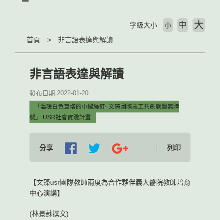
大
中
字級大小
小
首頁
非言語表達與解讀
非言語表達與解讀
發布日期 2022-01-20
「溫暖白色巨塔的小螺絲釘- 文藻國際志工共創就醫無障
礙」 USR社會實踐計畫
分享
列印
【文藻usr團隊教師兩度為合作夥伴義大醫院教師培育
中心演講】
(林景蘇撰文)