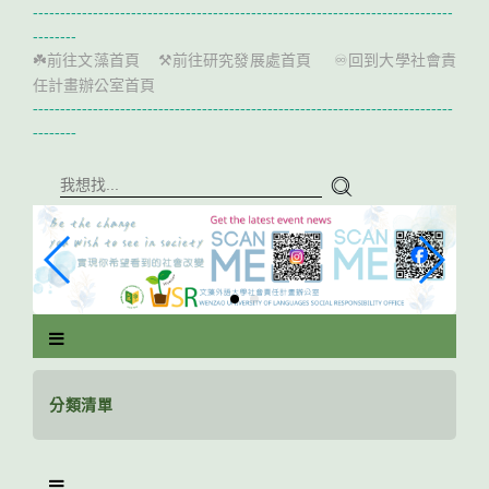
跳
-----------------------------------------------------------------------------
到
--------
主
前往文藻首頁
前往研究發展處首頁
回到大學社會責
☘️
⚒️
♾️
要
任計畫辦公室首頁
內
-----------------------------------------------------------------------------
容
--------
區
塊
分類清單