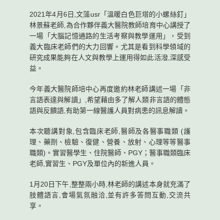
2021年4月6日,文藻usr「溫暖白色巨塔的小螺絲釘」
林景蘇老師,為合作夥伴義大醫院教師培育中心講授了
一場「大腦記憶通路的生活考察與教學運用」，受到
義大臨床老師們的大力回響。尤其是看到科學領域的
研究成果能夠在人文與教學上運用得如此活潑,深感受
益。
今年義大醫院師培中心再度邀約林老師講述一場「非
言語表達與解讀」,希望藉由多了解人類非言語的體態
語與反饋語,有助第一線醫護人員對病患的訊息解讀。
本次聽講對象,包含臨床老師,醫師及各醫事職類 (護
理、藥劑、檢驗、復健、營養、放射、心理等等醫事
職類)。實習醫學生、住院醫師、PGY；醫事職類臨床
老師,實習生、PGY及單位內的新進人員。
1月20日下午,整整兩小時,林老師的講述本身就充滿了
肢體語言,會場氣氛融洽,並有許多答問互動,交流共
享。