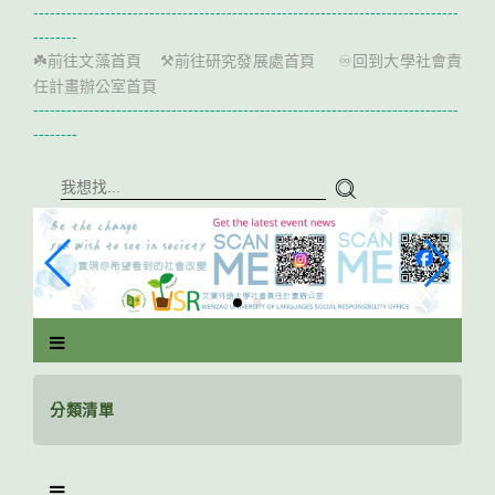
跳
-----------------------------------------------------------------------------
到
--------
主
前往文藻首頁
前往研究發展處首頁
回到大學社會責
☘️
⚒️
♾️
要
任計畫辦公室首頁
內
-----------------------------------------------------------------------------
容
--------
區
塊
分類清單