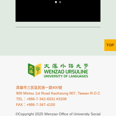
TOP
高雄市三民區民族一路900號
900 Mintsu 1st Road Kaohsiung 807, Taiwan R.O.C
TEL：+886-7-342-6031 #3208
FAX：+886-7-347-4150
©Copyright 2025 Wenzao Office of University Social