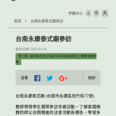
大
中
字級大小
小
首頁
台南永康泰式廟參訪
台南永康泰式廟參訪
發布日期 2022-01-26
第二期 - 藻到新力亮-文藻USR新住民(新移工) 關懷增能計
畫
分享
列印
台南永康泰式廟 (台南市永康區烏竹街
77
號)
教師帶領學生實際參訪寺廟活動，了解泰國佛
教的師父在閉關後的法會活動有哪些，學習多