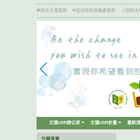
跳
------------------------------------------------------------------
到
前往文藻首頁
前往研究發展處首頁
回到大
☘️
⚒️
♾️
主
------------------------------------------------------------------
要
內
容
區
塊
文藻USR辦公室
文藻USR計畫
最新
分類清單