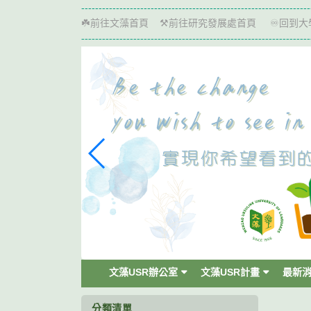
跳
------------------------------------------------------------------
到
前往文藻首頁
前往研究發展處首頁
回到大
☘️
⚒️
♾️
主
------------------------------------------------------------------
要
內
容
區
塊
文藻USR辦公室
文藻USR計畫
最新
分類清單