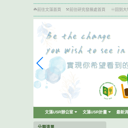
跳
------------------------------------------------------------------
到
前往文藻首頁
前往研究發展處首頁
回到大
☘️
⚒️
♾️
主
------------------------------------------------------------------
要
內
容
區
塊
文藻USR辦公室
文藻USR計畫
最新
分類清單