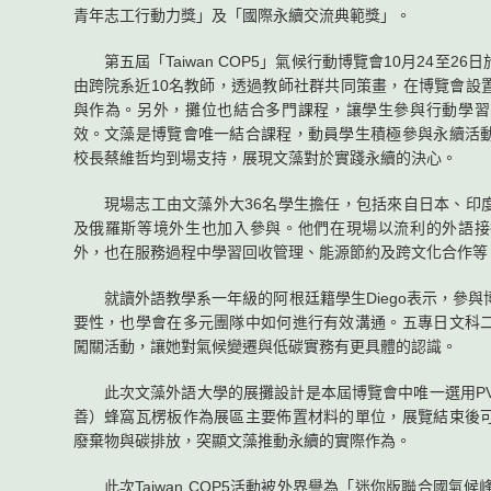
青年志工行動力獎」及「國際永續交流典範獎」。
第五屆「Taiwan COP5」氣候行動博覽會10月24至2
由跨院系近10名教師，透過教師社群共同策畫，在博覽會設
與作為。另外，攤位也結合多門課程，讓學生參與行動學習
效。文藻是博覽會唯一結合課程，動員學生積極參與永續活
校長蔡維哲均到場支持，展現文藻對於實踐永續的決心。
現場志工由文藻外大36名學生擔任，包括來自日本、印度
及俄羅斯等境外生也加入參與。他們在現場以流利的外語接
外，也在服務過程中學習回收管理、能源節約及跨文化合作等
就讀外語教學系一年級的阿根廷籍學生Diego表示，參與
要性，也學會在多元團隊中如何進行有效溝通。五專日文科
闖關活動，讓她對氣候變遷與低碳實務有更具體的認識。
此次文藻外語大學的展攤設計是本屆博覽會中唯一選用PVC-
善）蜂窩瓦楞板作為展區主要佈置材料的單位，展覽結束後
廢棄物與碳排放，突顯文藻推動永續的實際作為。
此次Taiwan COP5活動被外界譽為「迷你版聯合國氣候