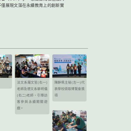
不僅展現文藻在永續教育上的創新實
法文系羅文笙(右一)
陳靜珮主秘(左一)代
老師及德文系華明儀
表學校領取博覽會獎
(右二)老師，引導訪
項
客參與永續闖關遊
戲。