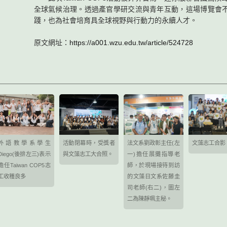
全球氣候治理。透過產官學研交流與青年互動，這場博覽會
踐，也為社會培育具全球視野與行動力的永續人才。
原文網址：
https://a001.wzu.edu.tw/article/524728
外語教學系學生
活動閉幕時，受獎者
法文系劉政彰主任(左
文藻志工合影
Diego(後排左三)表示
與文藻志工大合照。
一)擔任展攤指導老
擔任Taiwan COP5志
師，於現場接待到訪
工收穫良多
的文藻日文系佐藤圭
司老師(右二)，圖左
二為陳靜珮主秘。