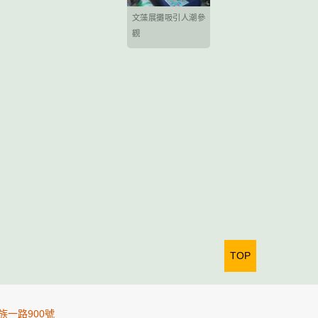
文藻展攤吸引人潮參
觀
TOP
族一路900號