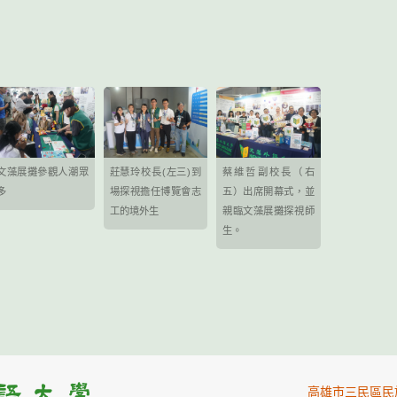
文藻展攤參觀人潮眾
莊慧玲校長(左三)到
蔡維哲副校長（右
多
場探視擔任博覽會志
五）出席開幕式，並
工的境外生
親臨文藻展攤探視師
生。
高雄市三民區民