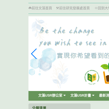
跳
------------------------------------------------------------------
到
前往文藻首頁
前往研究發展處首頁
回到大
☘️
⚒️
♾️
主
------------------------------------------------------------------
要
內
容
區
塊
文藻USR辦公室
文藻USR計畫
最新
分類清單