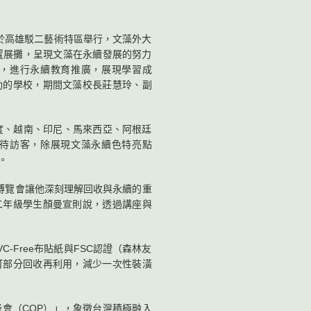
6日於高雄駁二藝術特區舉行，文藻外大
置展攤，呈現文藻在永續發展的努力
，進行永續教育推廣，展現學習成
動的學校，期間文藻校長莊慧玲、副
、越南、印尼、馬來西亞、阿根廷
待訪客，除展現文藻永續色特亮點
。
博覽會讓他深刻理解回收與永續的重
二年級學生顏曼宣則說，透過講座與
Free布貼紙與FSC認證（森林友
可部分回收再利用，減少一次性裝潢
峰會（COP）」，象徵台灣積極融入