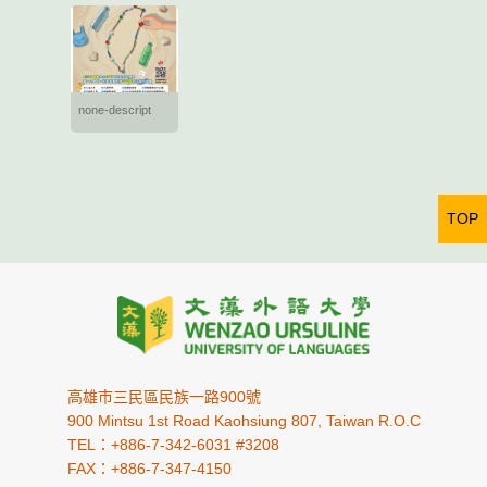
none-descript
TOP
高雄市三民區民族一路900號
900 Mintsu 1st Road Kaohsiung 807, Taiwan R.O.C
TEL：+886-7-342-6031 #3208
FAX：+886-7-347-4150