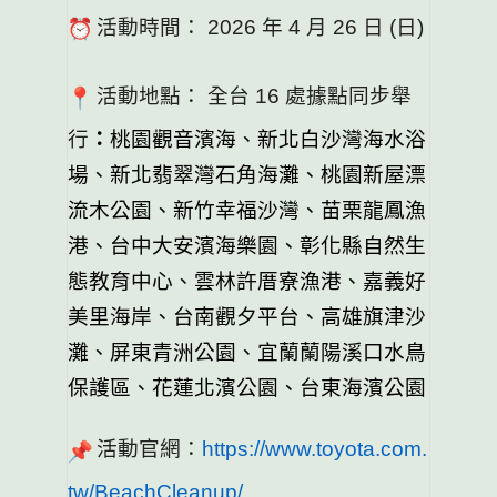
活動時間： 2026 年 4 月 26 日 (日)
活動地點： 全台 16 處據點同步舉
行
：
桃園觀音濱海、新北白沙灣海水浴
場、
新北翡翠灣石角海灘、桃園新屋漂
流木公園、新竹幸福沙灣、
苗栗龍鳳漁
港、台中大安濱海樂園、彰化縣自然生
態教育中心、
雲林許厝寮漁港、嘉義好
美里海岸、台南觀夕平台、高雄旗津沙
灘、
屏東青洲公園、宜蘭蘭陽溪口水鳥
保護區、花蓮北濱公園、
台東海濱公園
活動官網：
https://www.toyota.com.
tw/BeachCleanup/