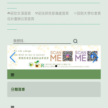
跳
-----------------------------------------------------------------------------
到
--------
主
前往文藻首頁
前往研究發展處首頁
回到大學社會責
☘️
⚒️
♾️
要
任計畫辦公室首頁
內
-----------------------------------------------------------------------------
容
--------
區
塊
分類清單