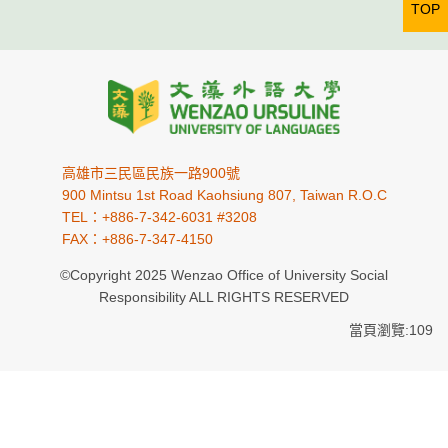
TOP
高雄市三民區民族一路900號
900 Mintsu 1st Road Kaohsiung 807, Taiwan R.O.C
TEL：+886-7-342-6031 #3208
FAX：+886-7-347-4150
©Copyright 2025 Wenzao Office of University Social
Responsibility ALL RIGHTS RESERVED
當頁瀏覽:109