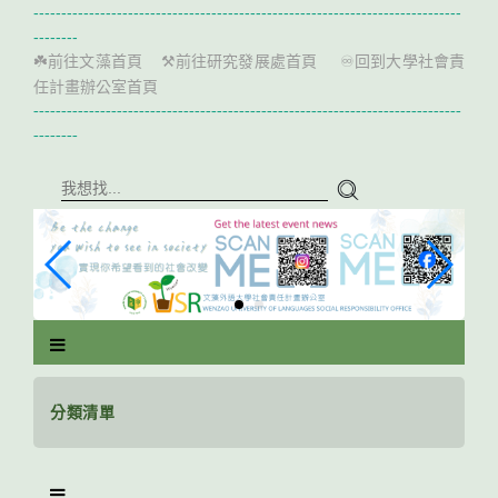
跳
-----------------------------------------------------------------------------
到
--------
主
前往文藻首頁
前往研究發展處首頁
回到大學社會責
☘️
⚒️
♾️
要
任計畫辦公室首頁
內
-----------------------------------------------------------------------------
容
--------
區
塊
分類清單