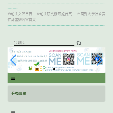
跳
-----------------------------------------------------------------------------
到
--------
主
前往文藻首頁
前往研究發展處首頁
回到大學社會責
☘️
⚒️
♾️
要
任計畫辦公室首頁
內
-----------------------------------------------------------------------------
容
--------
區
塊
分類清單