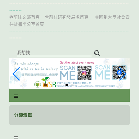
跳
-----------------------------------------------------------------------------
到
--------
主
前往文藻首頁
前往研究發展處首頁
回到大學社會責
☘️
⚒️
♾️
要
任計畫辦公室首頁
內
-----------------------------------------------------------------------------
容
--------
區
塊
分類清單