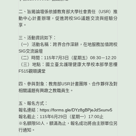
二、旨揭論壇係依據教育部大學社會責任（USR）推
動中心計畫辦理，促進跨校SIG議題交流與經驗分
享。
三、活動資訊如下：
（一）活動名稱：跨界合作深耕，在地服務加值跨校
SIG交流論壇
（二）時間：115年7月3日（星期五）08:30－12:20
（三）地點：國立臺北護理健康大學校本部學思樓
F515觀頤講堂
四、參與對象：教育部USR計畫團隊、合作夥伴及對
相關議題有興趣之教職員生。
五、報名方式：
報名連結：
https://forms.gle/DYz8gBPjeJdSxunv5
報名截止：115年6月29日（星期一）17:00止
※名額限50人，額滿為止，報名成功將由主辦單位另
行通知。