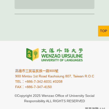
TOP
高雄市三民區民族一路900號
900 Mintsu 1st Road Kaohsiung 807, Taiwan R.O.C
TEL：+886-7-342-6031 #3208
FAX：+886-7-347-4150
©Copyright 2025 Wenzao Office of University Social
Responsibility ALL RIGHTS RESERVED