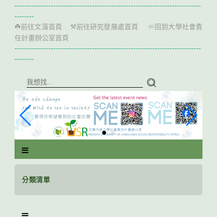
跳
-----------------------------------------------------------------------------
到
--------
主
前往文藻首頁
前往研究發展處首頁
回到大學社會責
☘️
⚒️
♾️
要
任計畫辦公室首頁
內
-----------------------------------------------------------------------------
容
--------
區
塊
分類清單